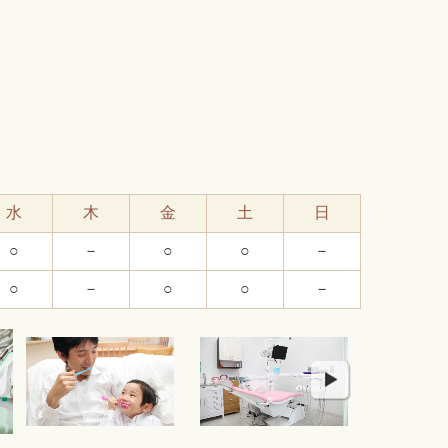
水
木
金
土
日
○
－
○
○
－
○
－
○
○
－