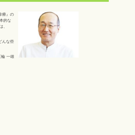
診療』の
本的な
は、
どんな些
輪 一雄